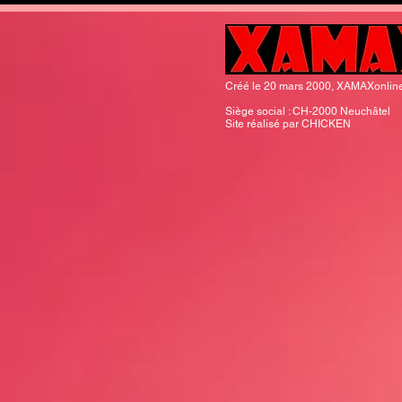
Créé le 20 mars 2000, XAMAXonline 
Siège social : CH-2000 Neuchâtel​
Site réalisé par CHICKEN