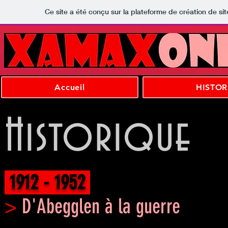
Ce site a été conçu sur la plateforme de création de sit
Accueil
HISTO
Historique
1912 - 1952
>
D'Abegglen à la guerre